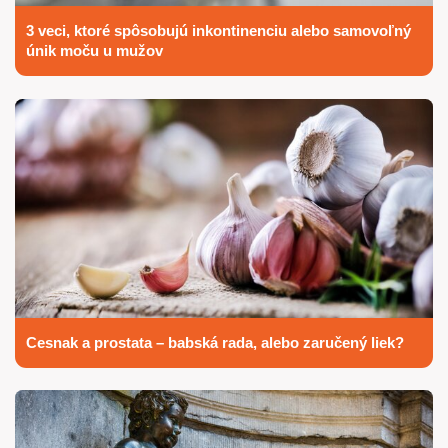
3 veci, ktoré spôsobujú inkontinenciu alebo samovoľný
únik moču u mužov
Cesnak a prostata – babská rada, alebo zaručený liek?