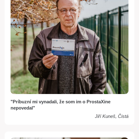
"Príbuzní mi vynadali, že som im o ProstaXine
nepovedal"
Jiří Kuneš, Čistá