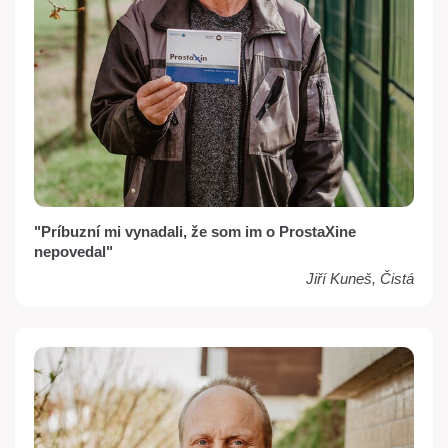
"Príbuzní mi vynadali, že som im o ProstaXine
nepovedal"
Jiří Kuneš, Čistá