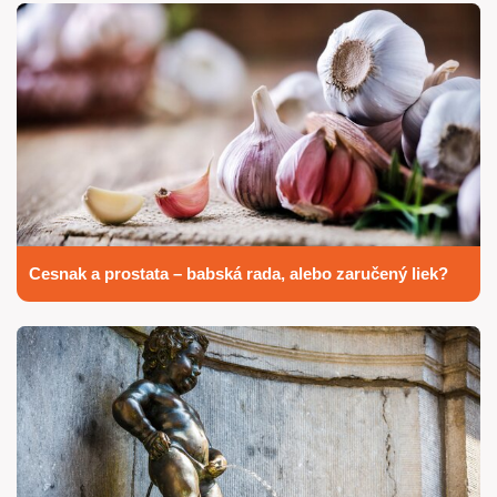
Cesnak a prostata – babská rada, alebo zaručený liek?