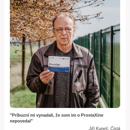
"Príbuzní mi vynadali, že som im o ProstaXine
nepovedal"
Jiří Kuneš, Čistá