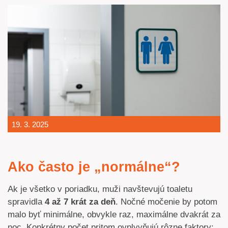
19. 3. 2025
Ako často je „normálne“?
Ak je všetko v poriadku, muži navštevujú toaletu
spravidla
4 až 7 krát za deň
. Nočné močenie by potom
malo byť minimálne, obvykle raz, maximálne dvakrát za
noc. Konkrétny počet pritom ovplyvňujú rôzne faktory: