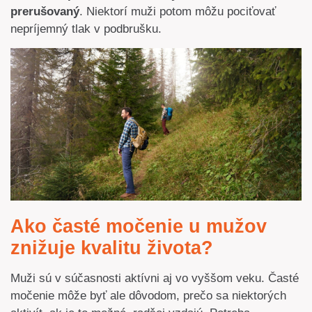
prerušovaný
. Niektorí muži potom môžu pociťovať
nepríjemný tlak v podbrušku.
Ako časté močenie u mužov
znižuje kvalitu života?
Muži sú v súčasnosti aktívni aj vo vyššom veku. Časté
močenie môže byť ale dôvodom, prečo sa niektorých