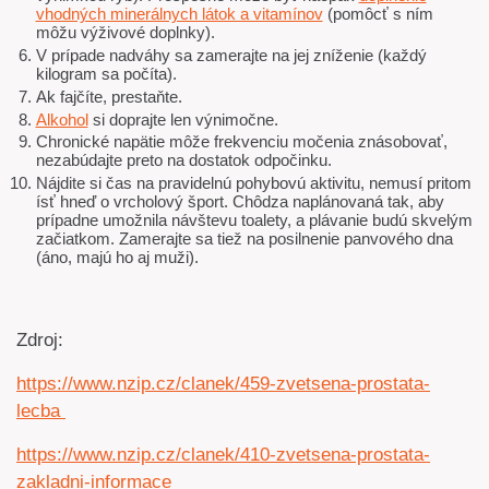
vhodných minerálnych látok a vitamínov
(pomôcť s ním
môžu výživové doplnky).
V prípade nadváhy sa zamerajte na jej zníženie (každý
kilogram sa počíta).
Ak fajčíte, prestaňte.
Alkohol
si doprajte len výnimočne.
Chronické napätie môže frekvenciu močenia znásobovať,
nezabúdajte preto na dostatok odpočinku.
Nájdite si čas na pravidelnú pohybovú aktivitu, nemusí pritom
ísť hneď o vrcholový šport. Chôdza naplánovaná tak, aby
prípadne umožnila návštevu toalety, a plávanie budú skvelým
začiatkom. Zamerajte sa tiež na posilnenie panvového dna
(áno, majú ho aj muži).
Zdroj:
https://www.nzip.cz/clanek/459-zvetsena-prostata-
lecba
https://www.nzip.cz/clanek/410-zvetsena-prostata-
zakladni-informace