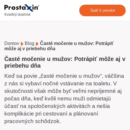
Späť k ponuke
Kvalitný doplnok
Domov
Blog
Časté močenie u mužov: Potrápiť
môže aj v priebehu dňa
Časté močenie u mužov: Potrápiť môže aj v
priebehu dňa
Keď sa povie „časté močenie u mužov“, väčšina
z nás si vybaví nočné vstávanie na toaletu. V
skutočnosti však môže byť veľmi nepríjemné aj
počas dňa, keď kvôli nemu muži odmietajú
účasť na spoločenských aktivitách a riešia
komplikácie pri cestovaní a plánovaní
pracovných schôdzok.