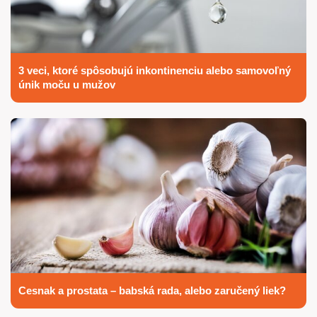
3 veci, ktoré spôsobujú inkontinenciu alebo samovoľný
únik moču u mužov
Cesnak a prostata – babská rada, alebo zaručený liek?