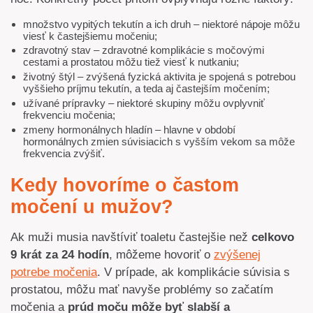
množstvo vypitých tekutín a ich druh – niektoré nápoje môžu
viesť k častejšiemu močeniu;
zdravotný stav – zdravotné komplikácie s močovými
cestami a prostatou môžu tiež viesť k nutkaniu;
životný štýl – zvýšená fyzická aktivita je spojená s potrebou
vyššieho príjmu tekutín, a teda aj častejším močením;
užívané prípravky – niektoré skupiny môžu ovplyvniť
frekvenciu močenia;
zmeny hormonálnych hladín – hlavne v období
hormonálnych zmien súvisiacich s vyšším vekom sa môže
frekvencia zvýšiť.
Kedy hovoríme o častom
močení u mužov?
Ak muži musia navštíviť toaletu častejšie než
celkovo
9 krát za 24 hodín
, môžeme hovoriť o
zvýšenej
potrebe močenia
. V prípade, ak komplikácie súvisia s
prostatou, môžu mať navyše problémy so začatím
močenia a
prúd moču môže byť slabší a