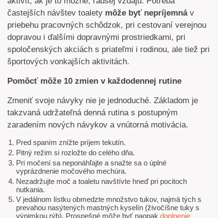
aktivít, ak je to možné, radšej vzdajú. Potreba
častejších návštev toalety
môže byť nepríjemná
v
priebehu pracovných schôdzok, pri cestovaní verejnou
dopravou i ďalšími dopravnými prostriedkami, pri
spoločenských akciách s priateľmi i rodinou, ale tiež pri
športových vonkajších aktivitách.
Pomôcť môže 10 zmien v každodennej rutine
Zmeniť svoje návyky nie je jednoduché. Základom je
takzvaná udržateľná denná rutina s postupným
zaradením nových návykov a vnútorná motivácia.
Pred spaním znížte príjem tekutín.
Pitný režim si rozložte do celého dňa.
Pri močení sa neponáhľajte a snažte sa o úplné
vyprázdnenie močového mechúra.
Nezadržujte moč a toaletu navštívte hneď pri pocitoch
nutkania.
V jedálnom lístku obmedzte množstvo tukov, najmä tých s
prevahou nasýtených mastných kyselín (živočíšne tuky s
výnimkou rýb). Prospešné môže byť naopak
doplnenie