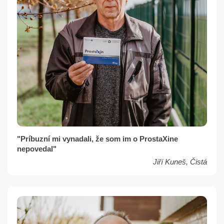
"Príbuzní mi vynadali, že som im o ProstaXine
nepovedal"
Jiří Kuneš, Čistá