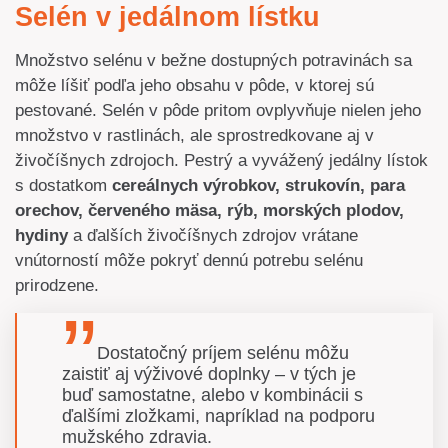
Selén v jedálnom lístku
Množstvo selénu v bežne dostupných potravinách sa
môže líšiť podľa jeho obsahu v pôde, v ktorej sú
pestované. Selén v pôde pritom ovplyvňuje nielen jeho
množstvo v rastlinách, ale sprostredkovane aj v
živočíšnych zdrojoch. Pestrý a vyvážený jedálny lístok
s dostatkom
cereálnych výrobkov, strukovín, para
orechov, červeného mäsa, rýb, morských plodov,
hydiny
a ďalších živočíšnych zdrojov vrátane
vnútorností môže pokryť dennú potrebu selénu
prirodzene.
Dostatočný príjem selénu môžu
zaistiť aj výživové doplnky – v tých je
buď samostatne, alebo v kombinácii s
ďalšími zložkami, napríklad na podporu
mužského zdravia.