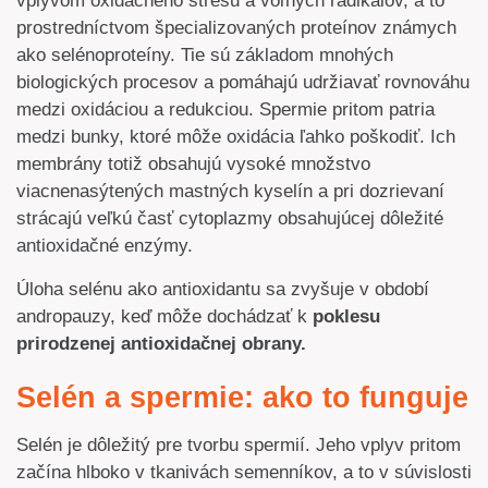
vplyvom oxidačného stresu a voľných radikálov, a to
prostredníctvom špecializovaných proteínov známych
ako selénoproteíny. Tie sú základom mnohých
biologických procesov a pomáhajú udržiavať rovnováhu
medzi oxidáciou a redukciou. Spermie pritom patria
medzi bunky, ktoré môže oxidácia ľahko poškodiť. Ich
membrány totiž obsahujú vysoké množstvo
viacnenasýtených mastných kyselín a pri dozrievaní
strácajú veľkú časť cytoplazmy obsahujúcej dôležité
antioxidačné enzýmy.
Úloha selénu ako antioxidantu sa zvyšuje v období
andropauzy, keď môže dochádzať k
poklesu
prirodzenej antioxidačnej obrany.
Selén a spermie: ako to funguje
Selén je dôležitý pre tvorbu spermií. Jeho vplyv pritom
začína hlboko v tkanivách semenníkov, a to v súvislosti