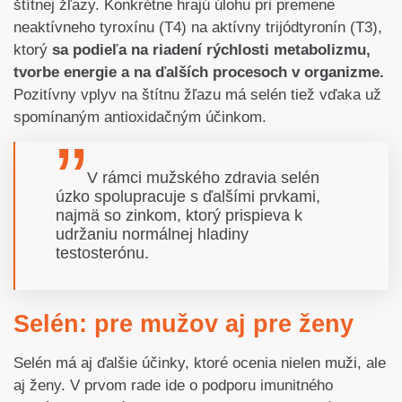
štítnej žľazy. Konkrétne hrajú úlohu pri premene
neaktívneho tyroxínu (T4) na aktívny trijódtyronín (T3),
ktorý
sa podieľa na riadení rýchlosti metabolizmu,
tvorbe energie a na ďalších procesoch v organizme.
Pozitívny vplyv na štítnu žľazu má selén tiež vďaka už
spomínaným antioxidačným účinkom.
V rámci mužského zdravia selén
úzko spolupracuje s ďalšími prvkami,
najmä so zinkom, ktorý prispieva k
udržaniu normálnej hladiny
testosterónu.
Selén: pre mužov aj pre ženy
Selén má aj ďalšie účinky, ktoré ocenia nielen muži, ale
aj ženy. V prvom rade ide o podporu imunitného