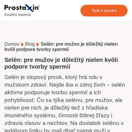
Späť k ponuke
Kvalitný doplnok
Domov
Blog
Selén: pre mužov je dôležitý nielen
kvôli podpore tvorby spermií
Selén: pre mužov je dôležitý nielen kvôli
podpore tvorby spermií
Selén je stopový prvok, ktorý hrá rolu v
mužskom zdraví. Nejde iba o zdroj živín – selén
aktívne podporuje tvorbu spermií a ich
pohyblivosť. Čo sa týka selénu, pre mužov, ale
nielen pre nich, je dôležitý tiež z hľadiska
imunitného systému, činnosti štítnej žľazy i
zdravia vlasov a nechtov. Na dostatok selénu v
jedálnom lístku by mali dbať najmä muži v