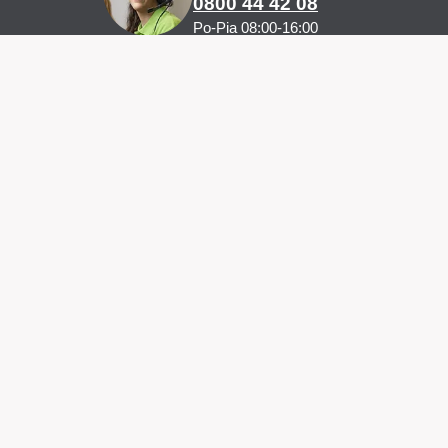
0800 44 42 08
Po-Pia 08:00-16:00
ProstaXin dodáva spoločnosť
NaturaMed Pharmaceuticals s.r.o.
U Smaltovny 625
370 01 České Budějovice
IČO: 26106965
Spoločnosť vedená pod spisovou značkou
C 14379 u Krajského súdu v Českých Budějoviciach
www.naturamed.sk