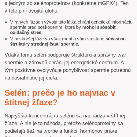
s jedným zo selénoproteínov (konkrétne mGPX4). Ten
v tele plní dvojitú úlohu:
V raných fázach vývoja táto látka chráni genetickú informáciu
spermie pred poškodením, ktoré by
mohol spôsobiť
oxidačný stres.
V neskoršej fáze sa však mení a sám sa stane
súčasťou
štruktúry strednej časti spermie.
Vďaka tomu selén podporuje štruktúru a správny tvar
spermie a zároveň chráni jej energetické centrum. A
tým pozitívne ovplyvňuje pohyblivosť spermie potrebnú
na dosiahnutie jej cieľa.
Selén: prečo je ho najviac v
štítnej žľaze?
Najvyššia koncentrácia selénu sa nachádza v štítnej
žľaze. A nie je to náhoda, pretože selénoproteíny sa
podieľajú tiež na tvorbe a funkcii hormónov práve