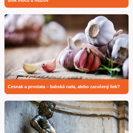
únik moču u mužov
Cesnak a prostata – babská rada, alebo zaručený liek?