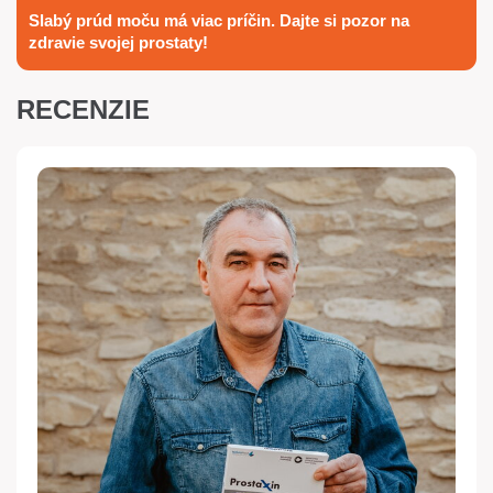
Slabý prúd moču má viac príčin. Dajte si pozor na
zdravie svojej prostaty!
RECENZIE