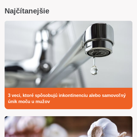
Najčítanejšie
3 veci, ktoré spôsobujú inkontinenciu alebo samovoľný
únik moču u mužov