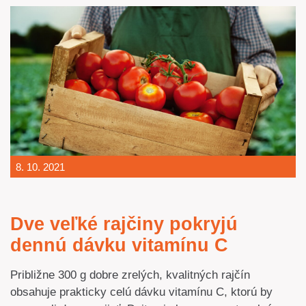
8. 10. 2021
Dve veľké rajčiny pokryjú
dennú dávku vitamínu C
Približne 300 g dobre zrelých, kvalitných rajčín
obsahuje prakticky celú dávku vitamínu C, ktorú by