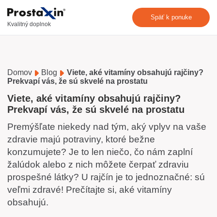
Späť k ponuke
Kvalitný doplnok
Domov
Blog
Viete, aké vitamíny obsahujú rajčiny?
Prekvapí vás, že sú skvelé na prostatu
Viete, aké vitamíny obsahujú rajčiny?
Prekvapí vás, že sú skvelé na prostatu
Premýšľate niekedy nad tým, aký vplyv na vaše
zdravie majú potraviny, ktoré bežne
konzumujete? Je to len niečo, čo nám zaplní
žalúdok alebo z nich môžete čerpať zdraviu
prospešné látky? U rajčín je to jednoznačné: sú
veľmi zdravé! Prečítajte si, aké vitamíny
obsahujú.