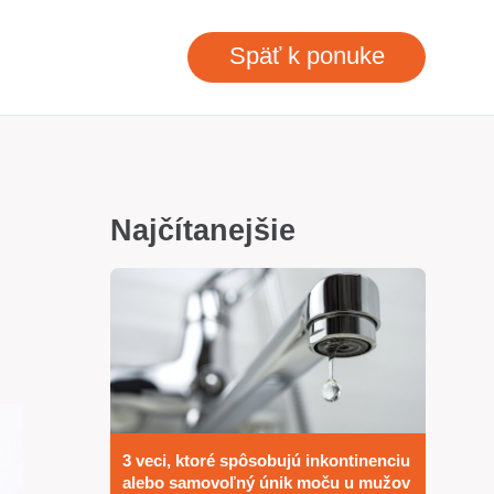
Späť k ponuke
Najčítanejšie
3 veci, ktoré spôsobujú inkontinenciu
alebo samovoľný únik moču u mužov