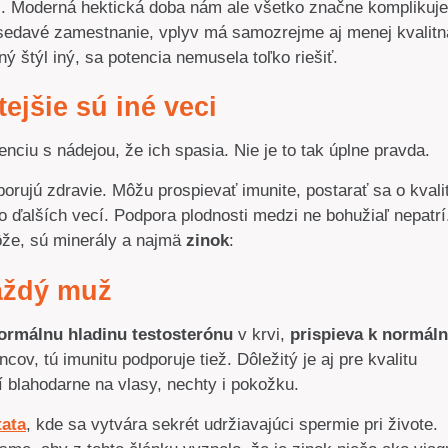
ás. Moderná hektická doba nám ale všetko značne komplikuje
sedavé zamestnanie, vplyv má samozrejme aj menej kvalitn
ný štýl iný, sa potencia nemusela toľko riešiť.
ejšie sú iné veci
nciu s nádejou, že ich spasia. Nie je to tak úplne pravda.
orujú zdravie. Môžu prospievať imunite, postarať sa o kvali
 ďalších vecí. Podpora plodnosti medzi ne bohužiaľ nepatrí
ôže, sú minerály a najmä
zinok
:
aždý muž
ormálnu hladinu testosterónu
v krvi,
prispieva k normáln
v, tú imunitu podporuje tiež. Dôležitý je aj pre kvalitu
 blahodarne na vlasy, nechty i pokožku.
tata
, kde sa vytvára sekrét udržiavajúci spermie pri živote.