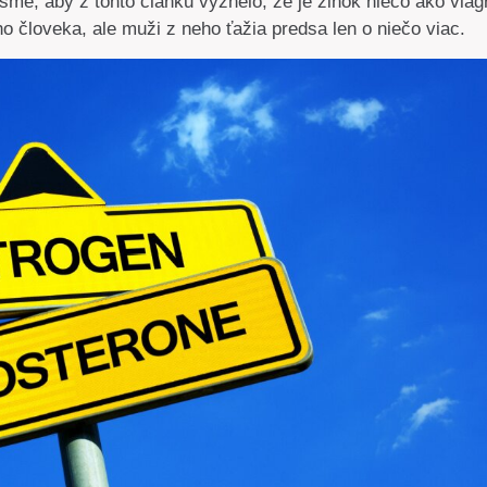
 sme, aby z tohto článku vyznelo, že je zinok niečo ako viag
ho človeka, ale muži z neho ťažia predsa len o niečo viac.