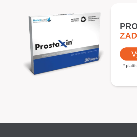
PRO
ZAD
V
* platí