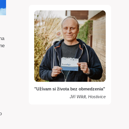
na
pne
"Užívam si života bez obmedzenia"
Jiří Wildt, Hostivice
o
j