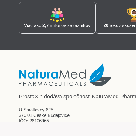
Viac ako
2,7
miliónov zákazníkov
20
rokov skúseno
ProstaXin dodáva spoločnosť
NaturaMed Pharmac
U Smaltovny 625
370 01 České Budějovice
IČO: 26106965
Spoločnosť vedená pod spisovou značkou
C 14379 u Krajského súdu v Českých Budějoviciach