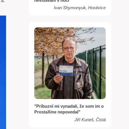
ra.
nevstávam v noci"
Ivan Shymonyuk, Hostivice
"Príbuzní mi vynadali, že som im o
ProstaXine nepovedal"
Jiří Kuneš, Čistá