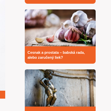
Cesnak a prostata – babská rada,
alebo zaručený liek?