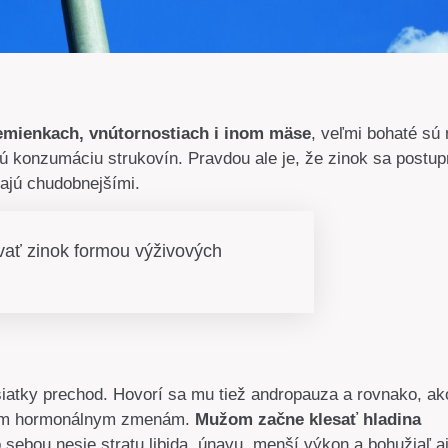
emienkach, vnútornostiach i inom mäse
, veľmi bohaté sú 
tú konzumáciu strukovín. Pravdou ale je, že zinok sa postu
vajú chudobnejšími.
vať zinok formou výživových
esiatky prechod. Hovorí sa mu tiež andropauza a rovnako, ak
zným hormonálnym zmenám.
Mužom začne klesať hladina
 sebou nesie stratu libida, únavu, menší výkon a bohužiaľ a