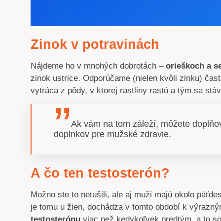
Zinok v potravinách
Nájdeme ho v mnohých dobrotách –
orieškoch a s
zinok ustrice. Odporúčame (nielen kvôli zinku) čas
vytráca z pôdy, v ktorej rastliny rastú a tým sa stá
Ak vám na tom záleží, môžete doplňo
doplnkov pre mužské zdravie.
A čo ten testosterón?
Možno ste to netušili, ale aj muži majú okolo päťd
je tomu u žien, dochádza v tomto období k výra
testosterónu
viac než kedykoľvek predtým, a to so