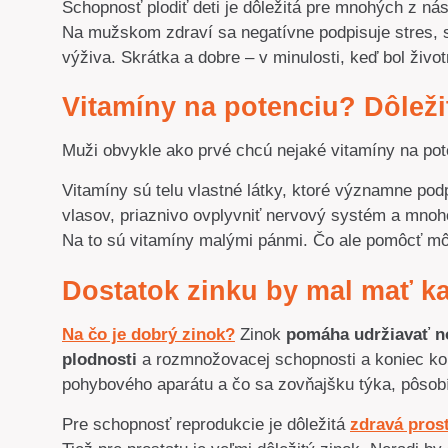
Schopnosť plodiť deti je dôležitá pre mnohých z n
Na mužskom zdraví sa negatívne podpisuje stres, 
výživa. Skrátka a dobre – v minulosti, keď bol život
Vitamíny na potenciu? Dôležit
Muži obvykle ako prvé chcú nejaké vitamíny na pote
Vitamíny sú telu vlastné látky, ktoré významne podp
vlasov, priaznivo ovplyvniť nervový systém a mnoho
Na to sú vitamíny malými pánmi. Čo ale pomôcť m
Dostatok zinku by mal mať k
Na čo je dobrý zinok?
Zinok
pomáha udržiavať n
plodnosti
a rozmnožovacej schopnosti a koniec konco
pohybového aparátu a čo sa zovňajšku týka, pôsobí
Pre schopnosť reprodukcie je dôležitá
zdravá pros