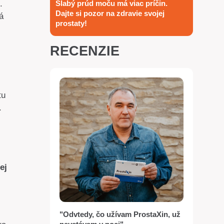
.
Slabý prúd moču má viac príčin.
Dajte si pozor na zdravie svojej
á
prostaty!
RECENZIE
tu
.
ej
"Odvtedy, čo užívam ProstaXin, už