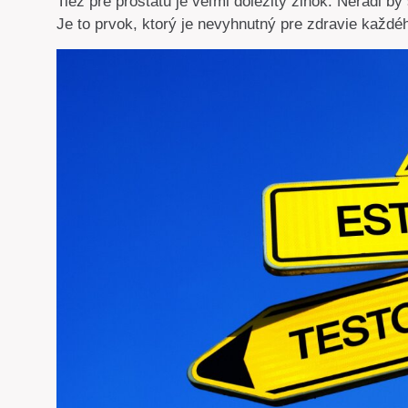
Tiež pre prostatu je veľmi dôležitý zinok. Neradi by
Je to prvok, ktorý je nevyhnutný pre zdravie každé