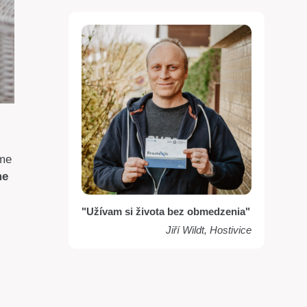
sme
me
"Užívam si života bez obmedzenia"
Jiří Wildt, Hostivice