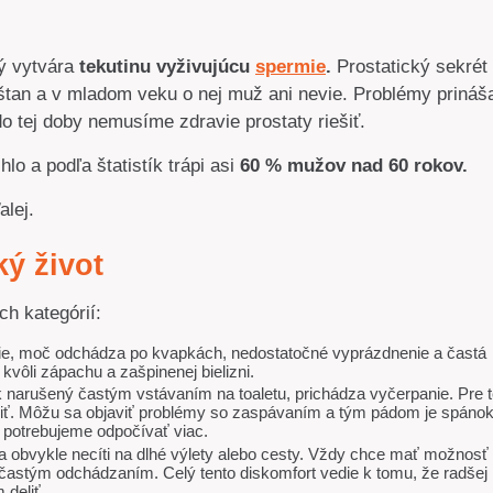
rý vytvára
tekutinu vyživujúcu
spermie
.
Prostatický sekrét
 gaštan a v mladom veku o nej muž ani nevie. Problémy prináš
o tej doby nemusíme zdravie prostaty riešiť.
o a podľa štatistík trápi asi
60 % mužov nad 60 rokov.
alej.
ký život
ch kategórií:
nie, moč odchádza po kvapkách, nedostatočné vyprázdnenie a častá
kvôli zápachu a zašpinenej bielizni.
 narušený častým vstávaním na toaletu, prichádza vyčerpanie. Pre t
diť. Môžu sa objaviť problémy so zaspávaním a tým pádom je spáno
 potrebujeme odpočívať viac.
 obvykle necíti na dlhé výlety alebo cesty. Vždy chce mať možnosť
častým odchádzaním. Celý tento diskomfort vedie k tomu, že radšej
deliť.