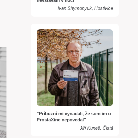
nevstávam v noci"
Ivan Shymonyuk, Hostivice
"Príbuzní mi vynadali, že som im o
ProstaXine nepovedal"
Jiří Kuneš, Čistá