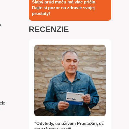
Slabý prúd moču má viac príčin.
Dajte si pozor na zdravie svojej
prostaty!
a
RECENZIE
elo
k
"Odvtedy, čo užívam ProstaXin, už