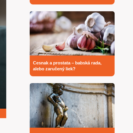
Cesnak a prostata – babská rada,
alebo zaručený liek?