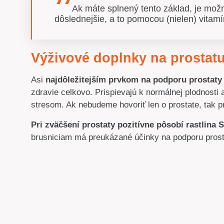
Ak máte splnený tento základ, je možn
dôslednejšie, a to pomocou (nielen) vitamí
Výživové doplnky na prostat
Asi
najdôležitejším prvkom na podporu prostaty
zdravie celkovo. Prispievajú k normálnej plodnosti 
stresom. Ak nebudeme hovoriť len o prostate, tak p
Pri zväčšení prostaty pozitívne pôsobí rastlina 
brusniciam má preukázané účinky na podporu pros