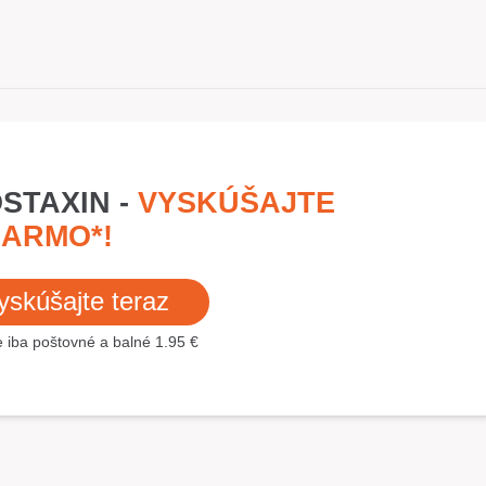
STAXIN -
VYSKÚŠAJTE
ARMO*!
yskúšajte teraz
te iba poštovné a balné 1.95 €