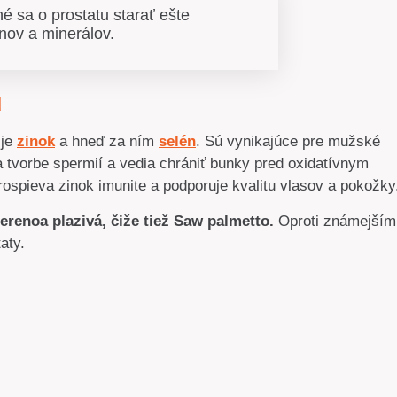
é sa o prostatu starať ešte
nov a minerálov.
u
je
zinok
a hneď za ním
selén
. Sú vynikajúce pre mužské
a tvorbe spermií a vedia chrániť bunky pred oxidatívnym
rospieva zinok imunite a podporuje kvalitu vlasov a pokožk
Serenoa plazivá, čiže tiež Saw palmetto.
Oproti známejším
taty.