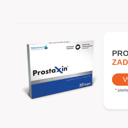
PRO
ZAD
V
* platí