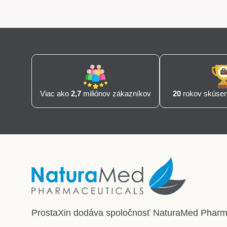
Viac ako
2,7
miliónov zákazníkov
20
rokov skúseno
ProstaXin dodáva spoločnosť
NaturaMed Pharmac