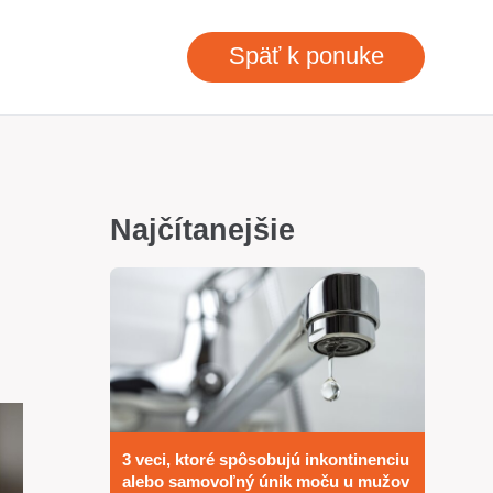
Späť k ponuke
Najčítanejšie
3 veci, ktoré spôsobujú inkontinenciu
alebo samovoľný únik moču u mužov