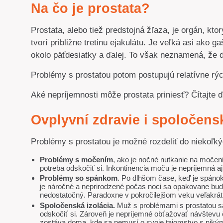
Na čo je prostata?
Prostata, alebo tiež predstojná žľaza, je orgán, kto
tvorí približne tretinu ejakulátu. Je veľká asi ako
okolo päťdesiatky a ďalej. To však neznamená, že d
Problémy s prostatou potom postupujú relatívne rýchl
Aké nepríjemnosti môže prostata priniesť? Čítajte ď
Ovplyvní zdravie i spoločens
Problémy s prostatou je možné rozdeliť do niekoľký
Problémy s močením
, ako je nočné nutkanie na moče
potreba odskočiť si. Inkontinencia moču je nepríjemná aj 
Problémy so spánkom
. Po dlhšom čase, keď je spánok
je náročné a neprirodzené počas noci sa opakovane bu
nedostatočný. Paradoxne v pokročilejšom veku veľakrát
Spoločenská izolácia.
Muž s problémami s prostatou sa
odskočiť si. Zároveň je nepríjemné obťažovať návštevu 
zostáva doma, kde sa nemusí o svoje tajomstvo s nikým 