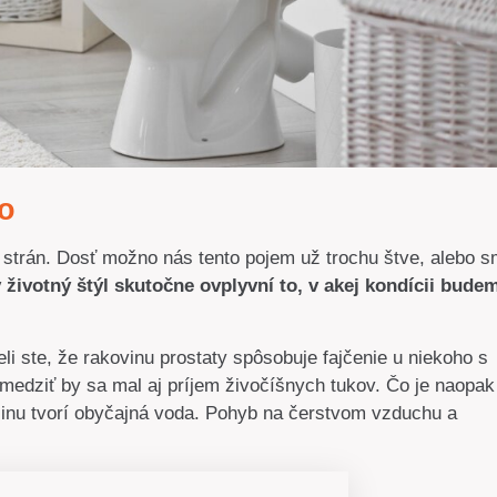
mo
trán. Dosť možno nás tento pojem už trochu štve, alebo 
 životný štýl skutočne ovplyvní to, v akej kondícii bude
li ste, že rakovinu prostaty spôsobuje fajčenie u niekoho s
edziť by sa mal aj príjem živočíšnych tukov. Čo je naopak
čšinu tvorí obyčajná voda. Pohyb na čerstvom vzduchu a